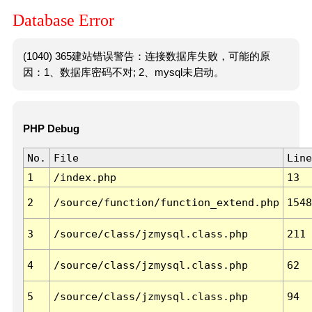
Database Error
(1040) 365建站错误警告：连接数据库失败，可能的原
因：1、数据库密码不对; 2、mysql未启动。
PHP Debug
No.
File
Line
1
/index.php
13
2
/source/function/function_extend.php
1548
3
/source/class/jzmysql.class.php
211
4
/source/class/jzmysql.class.php
62
5
/source/class/jzmysql.class.php
94