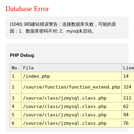
Database Error
(1040) 365建站错误警告：连接数据库失败，可能的原
因：1、数据库密码不对; 2、mysql未启动。
PHP Debug
No.
File
Line
1
/index.php
14
2
/source/function/function_extend.php
324
3
/source/class/jzmysql.class.php
211
4
/source/class/jzmysql.class.php
62
5
/source/class/jzmysql.class.php
94
6
/source/class/jzmysql.class.php
76