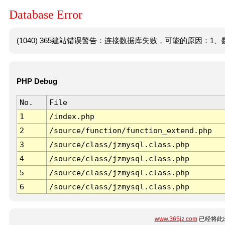
Database Error
(1040) 365建站错误警告：连接数据库失败，可能的原因：1、数
PHP Debug
No.
File
1
/index.php
2
/source/function/function_extend.php
3
/source/class/jzmysql.class.php
4
/source/class/jzmysql.class.php
5
/source/class/jzmysql.class.php
6
/source/class/jzmysql.class.php
www.365jz.com
已经将此