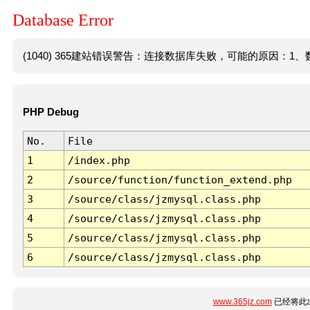
Database Error
(1040) 365建站错误警告：连接数据库失败，可能的原因：1、数
PHP Debug
No.
File
1
/index.php
2
/source/function/function_extend.php
3
/source/class/jzmysql.class.php
4
/source/class/jzmysql.class.php
5
/source/class/jzmysql.class.php
6
/source/class/jzmysql.class.php
www.365jz.com
已经将此