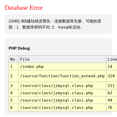
Database Error
(1040) 365建站错误警告：连接数据库失败，可能的原
因：1、数据库密码不对; 2、mysql未启动。
PHP Debug
No.
File
Line
1
/index.php
14
2
/source/function/function_extend.php
324
3
/source/class/jzmysql.class.php
211
4
/source/class/jzmysql.class.php
62
5
/source/class/jzmysql.class.php
94
6
/source/class/jzmysql.class.php
76