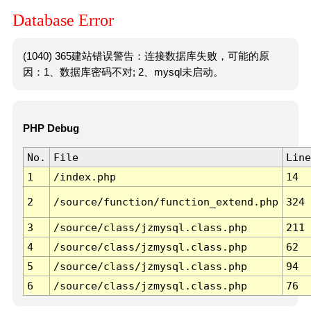
Database Error
(1040) 365建站错误警告：连接数据库失败，可能的原
因：1、数据库密码不对; 2、mysql未启动。
PHP Debug
No.
File
Line
1
/index.php
14
2
/source/function/function_extend.php
324
3
/source/class/jzmysql.class.php
211
4
/source/class/jzmysql.class.php
62
5
/source/class/jzmysql.class.php
94
6
/source/class/jzmysql.class.php
76