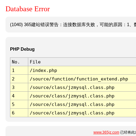
Database Error
(1040) 365建站错误警告：连接数据库失败，可能的原因：1、数
PHP Debug
No.
File
1
/index.php
2
/source/function/function_extend.php
3
/source/class/jzmysql.class.php
4
/source/class/jzmysql.class.php
5
/source/class/jzmysql.class.php
6
/source/class/jzmysql.class.php
www.365jz.com
已经将此