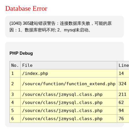
Database Error
(1040) 365建站错误警告：连接数据库失败，可能的原
因：1、数据库密码不对; 2、mysql未启动。
PHP Debug
No.
File
Line
1
/index.php
14
2
/source/function/function_extend.php
324
3
/source/class/jzmysql.class.php
211
4
/source/class/jzmysql.class.php
62
5
/source/class/jzmysql.class.php
94
6
/source/class/jzmysql.class.php
76