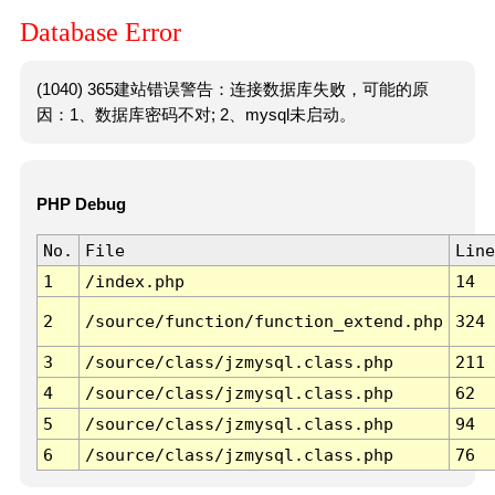
Database Error
(1040) 365建站错误警告：连接数据库失败，可能的原
因：1、数据库密码不对; 2、mysql未启动。
PHP Debug
No.
File
Line
1
/index.php
14
2
/source/function/function_extend.php
324
3
/source/class/jzmysql.class.php
211
4
/source/class/jzmysql.class.php
62
5
/source/class/jzmysql.class.php
94
6
/source/class/jzmysql.class.php
76