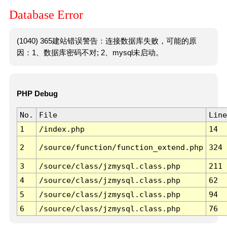
Database Error
(1040) 365建站错误警告：连接数据库失败，可能的原
因：1、数据库密码不对; 2、mysql未启动。
PHP Debug
No.
File
Line
1
/index.php
14
2
/source/function/function_extend.php
324
3
/source/class/jzmysql.class.php
211
4
/source/class/jzmysql.class.php
62
5
/source/class/jzmysql.class.php
94
6
/source/class/jzmysql.class.php
76