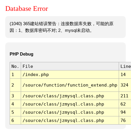
Database Error
(1040) 365建站错误警告：连接数据库失败，可能的原
因：1、数据库密码不对; 2、mysql未启动。
PHP Debug
No.
File
Line
1
/index.php
14
2
/source/function/function_extend.php
324
3
/source/class/jzmysql.class.php
211
4
/source/class/jzmysql.class.php
62
5
/source/class/jzmysql.class.php
94
6
/source/class/jzmysql.class.php
76