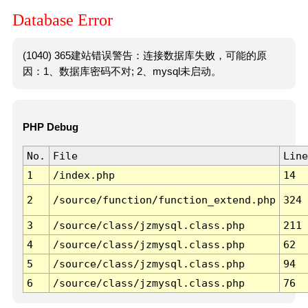
Database Error
(1040) 365建站错误警告：连接数据库失败，可能的原
因：1、数据库密码不对; 2、mysql未启动。
PHP Debug
No.
File
Line
1
/index.php
14
2
/source/function/function_extend.php
324
3
/source/class/jzmysql.class.php
211
4
/source/class/jzmysql.class.php
62
5
/source/class/jzmysql.class.php
94
6
/source/class/jzmysql.class.php
76