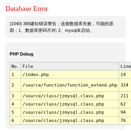
Database Error
(1040) 365建站错误警告：连接数据库失败，可能的原
因：1、数据库密码不对; 2、mysql未启动。
PHP Debug
No.
File
Line
1
/index.php
14
2
/source/function/function_extend.php
324
3
/source/class/jzmysql.class.php
211
4
/source/class/jzmysql.class.php
62
5
/source/class/jzmysql.class.php
94
6
/source/class/jzmysql.class.php
76