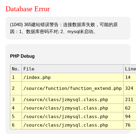
Database Error
(1040) 365建站错误警告：连接数据库失败，可能的原
因：1、数据库密码不对; 2、mysql未启动。
PHP Debug
No.
File
Line
1
/index.php
14
2
/source/function/function_extend.php
324
3
/source/class/jzmysql.class.php
211
4
/source/class/jzmysql.class.php
62
5
/source/class/jzmysql.class.php
94
6
/source/class/jzmysql.class.php
76