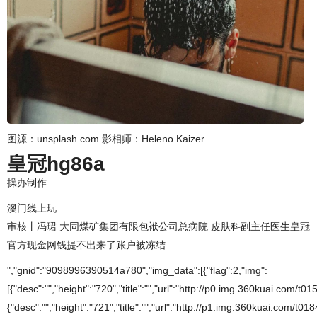
图源：unsplash.com 影相师：Heleno Kaizer
皇冠hg86a
操办制作
澳门线上玩
审核丨冯珺 大同煤矿集团有限包袱公司总病院 皮肤科副主任医生皇冠
官方现金网钱提不出来了账户被冻结
","gnid":"9098996390514a780","img_data":[{"flag":2,"img":
[{"desc":"","height":"720","title":"","url":"http://p0.img.360kuai.com/
{"desc":"","height":"721","title":"","url":"http://p1.img.360kuai.com/t0