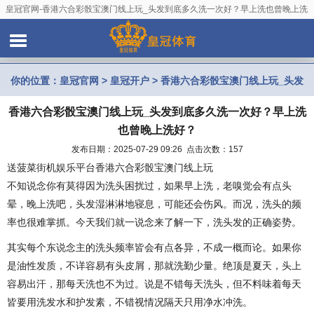
皇冠官网-香港六合彩骰宝澳门线上玩_头发到底多久洗一次好？早上洗也曾晚上洗
好？
你的位置：
皇冠官网
>
皇冠开户
> 香港六合彩骰宝澳门线上玩_头发
香港六合彩骰宝澳门线上玩_头发到底多久洗一次好？早上洗
到底多久洗一次好？早上洗也曾晚上洗好？
也曾晚上洗好？
发布日期：2025-07-29 09:26 点击次数：157
送菠菜街机娱乐平台香港六合彩骰宝澳门线上玩
不知说念你有莫得因为洗头困扰过，如果早上洗，老嗅觉会有点头
晕，晚上洗吧，头发湿淋淋地寝息，可能还会伤风。而况，洗头的频
率也很难掌抓。今天我们就一说念来了解一下，洗头发的正确姿势。
其实每个东说念主的洗头频率皆会有点各异，不成一概而论。如果你
是油性发质，不详容易有头皮屑，那就洗勤少量。绝顶是夏天，头上
容易出汗，那每天洗也不为过。说是不错每天洗头，但不料味着每天
皆要用洗发水和护发素，不错视情况隔天只用净水冲洗。