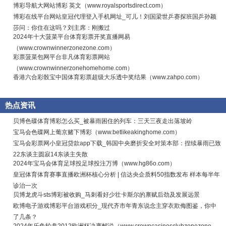
博彩导航大网站博彩 英文（www.royalsportsdirect.com）
博彩在线平台网站皇冠代理登入手机网址_可儿！刘国梁世乒赛探班国乒孙颖
莎问：你住在这吗？刘主席：刚搬过
2024年十大菠菜平台体育彩票开奖直播网易
（www.crownwinnerzonezone.com）
彩票菠菜包网平台非凡体育彩票网站
（www.crownwinnerzonehomehome.com）
香港六合彩骰宝中国体育彩票超级大乐透中奖结果（www.zahpo.com）
热点资讯
贝博色碟体育博彩怎么买_被暴雨困住的列车：三天三夜走出落坡岭
宝马会色碟网上葡京赌下博彩（www.betlikeakinghome.com）
宝马会彩票网小皇冠贷款app下载_韩国中央磨折安全对策本部：捏续暴雨已致
22东谈主圆寂14东谈主失散
2024年宝马会体育足球投足球投注万博（www.hg86o.com）
皇冠体育体育赛事直播欧洲杯核心分析 | 信达央企质料50指数发布 样本每半年
诊治一次
贝博龙虎斗sts博彩被收购_马刺看好少壮卡斯尔的禀赋后劲及发展远景
欧博电子游戏博彩平台游戏积分_现代齐市年青东说念主穿衣欺侮图鉴，你中
了几条？