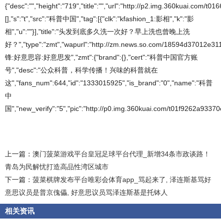
{"desc":"","height":"719","title":"","url":"http://p2.img.360kuai.co
[],"s":"t","src":"科普中国","tag":[{"clk":"kfashion_1:影相","k":"影
相","u":""}],"title":"头发到底多久洗一次好？早上洗也曾晚上洗
好？","type":"zmt","wapurl":"http://zm.news.so.com/18594d37012e31
锋:好意思容:好意思发","zmt":{"brand":{},"cert":"科普中国官方账
号","desc":"公众科普，科学传播！兴味的科普就在
这","fans_num":644,"id":"1333015925","is_brand":"0","name":"科普
中
国","new_verify":"5","pic":"http://p0.img.360kuai.com/t01f9262a93370ec
上一篇：
澳门菠菜游戏平台皇冠足球平台代理_新增34条市政谈路！
青岛为民解忧打造高品性湾区城市
下一篇：
菠菜棋牌发布平台唯彩会体育app_骂起来了, 泽连斯基骂好
意思议员是普京傀儡, 好意思议员骂泽连斯基是托钵人
相关资讯