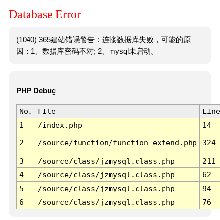
Database Error
(1040) 365建站错误警告：连接数据库失败，可能的原
因：1、数据库密码不对; 2、mysql未启动。
PHP Debug
No.
File
Line
1
/index.php
14
2
/source/function/function_extend.php
324
3
/source/class/jzmysql.class.php
211
4
/source/class/jzmysql.class.php
62
5
/source/class/jzmysql.class.php
94
6
/source/class/jzmysql.class.php
76