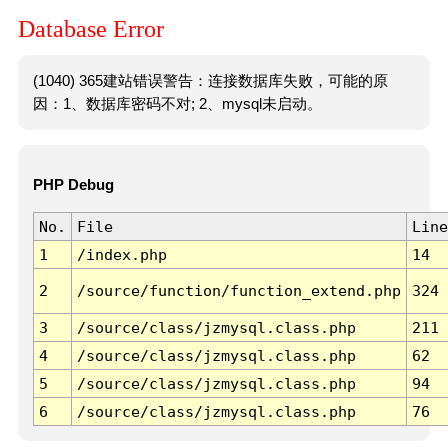
Database Error
(1040) 365建站错误警告：连接数据库失败，可能的原
因：1、数据库密码不对; 2、mysql未启动。
PHP Debug
No.
File
Line
1
/index.php
14
2
/source/function/function_extend.php
324
3
/source/class/jzmysql.class.php
211
4
/source/class/jzmysql.class.php
62
5
/source/class/jzmysql.class.php
94
6
/source/class/jzmysql.class.php
76