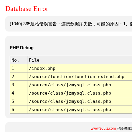
Database Error
(1040) 365建站错误警告：连接数据库失败，可能的原因：1、数
PHP Debug
No.
File
1
/index.php
2
/source/function/function_extend.php
3
/source/class/jzmysql.class.php
4
/source/class/jzmysql.class.php
5
/source/class/jzmysql.class.php
6
/source/class/jzmysql.class.php
www.365jz.com
已经将此