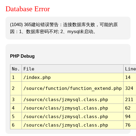
Database Error
(1040) 365建站错误警告：连接数据库失败，可能的原
因：1、数据库密码不对; 2、mysql未启动。
PHP Debug
No.
File
Line
1
/index.php
14
2
/source/function/function_extend.php
324
3
/source/class/jzmysql.class.php
211
4
/source/class/jzmysql.class.php
62
5
/source/class/jzmysql.class.php
94
6
/source/class/jzmysql.class.php
76