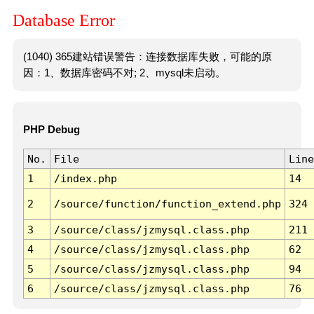
Database Error
(1040) 365建站错误警告：连接数据库失败，可能的原
因：1、数据库密码不对; 2、mysql未启动。
PHP Debug
No.
File
Line
1
/index.php
14
2
/source/function/function_extend.php
324
3
/source/class/jzmysql.class.php
211
4
/source/class/jzmysql.class.php
62
5
/source/class/jzmysql.class.php
94
6
/source/class/jzmysql.class.php
76